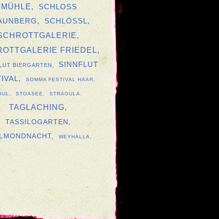
MÜHLE
SCHLOSS
AUNBERG
SCHLÖSSL
SCHROTTGALERIE
OTTGALERIE FRIEDEL
SINNFLUT
LUT BIERGARTEN
IVAL
SOMMA FESTIVAL HAAR
OUL
STOASEE
STRAGULA
TAGLACHING
TASSILOGARTEN
LMONDNACHT
WEYHALLA